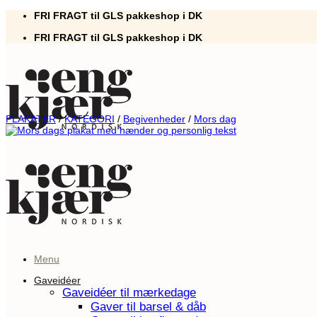
Fortsæt
FRI FRAGT til GLS pakkeshop i DK
til
FRI FRAGT til GLS pakkeshop i DK
indhold
PLAKATER
/
KATEGORI
/
Begivenheder
/
Mors dag
Menu
Gaveidéer
Gaveidéer til mærkedage
Gaver til barsel & dåb