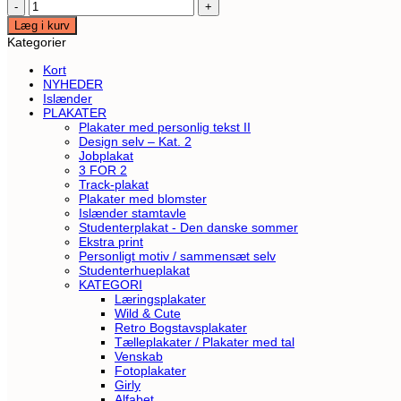
Mors
dag,
Læg i kurv
plakat
Kategorier
antal
Kort
NYHEDER
Islænder
PLAKATER
Plakater med personlig tekst II
Design selv – Kat. 2
Jobplakat
3 FOR 2
Track-plakat
Plakater med blomster
Islænder stamtavle
Studenterplakat - Den danske sommer
Ekstra print
Personligt motiv / sammensæt selv
Studenterhueplakat
KATEGORI
Læringsplakater
Wild & Cute
Retro Bogstavsplakater
Tælleplakater / Plakater med tal
Venskab
Fotoplakater
Girly
Alfabet