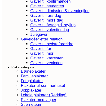
Gaver til konfirmanden
Gaver til studenten
Gaver til dimission & svendegilde
Gaver til fars dag
Gaver til mors dag
Gaver til årsdag & bryllup
Gaver til valentinsdag
Julegaver
Gaveidéer efter relation
Gaver til bedsteforældre
Gaver til far
Gaver til mor
Gaver til kæresten
Gaver til veninden
Plakatkategorier
Børneplakater
Familieplakater
Fotoplakater
Plakater til sommerhuset
Jobplakater
Lokale plakater (Rødding)
Plakater med vinger
Stjernetegn