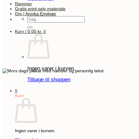
Rammer
Gratis print-selv materiale
Om | Annika Engkjær
Søg
efter:
Kurv /
0.00
kr.
0
Ingen varer i kurven.
Tilbage til shoppen
0
Kurv
Ingen varer i kurven.