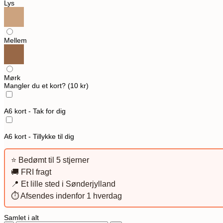
Lys
Mellem
Mørk
Mangler du et kort? (10 kr)
A6 kort - Tak for dig
A6 kort - Tillykke til dig
⭐️ Bedømt til 5 stjerner
🚚 FRI fragt
📍 Et lille sted i Sønderjylland
⏱️ Afsendes indenfor 1 hverdag
Samlet i alt