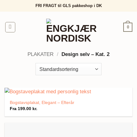
Fortsæt
FRI FRAGT til GLS pakkeshop i DK
til
indhold
0
PLAKATER
/
Design selv – Kat. 2
Bogstavsplakat, Elegant – Efterår
Fra
199.00
kr.