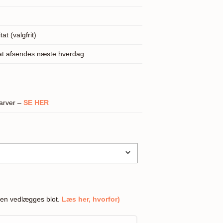
tat (valgfrit)
kat afsendes næste hverdag
farver –
SE HER
en vedlægges blot.
Læs her, hvorfor)