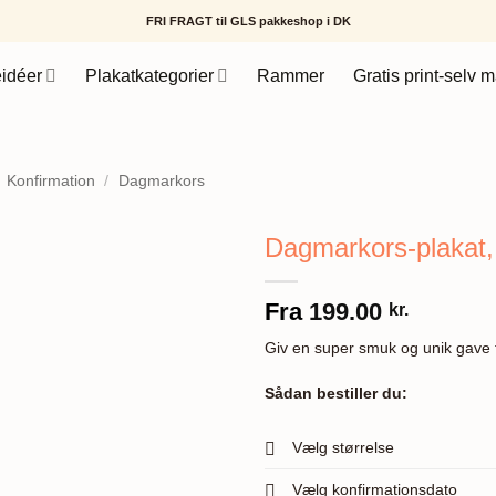
FRI FRAGT til GLS pakkeshop i DK
idéer
Plakatkategorier
Rammer
Gratis print-selv m
Konfirmation
/
Dagmarkors
Dagmarkors-plakat, l
Fra
199.00
kr.
Giv en super smuk og unik gave t
Sådan bestiller du:
Vælg størrelse
Vælg konfirmationsdato