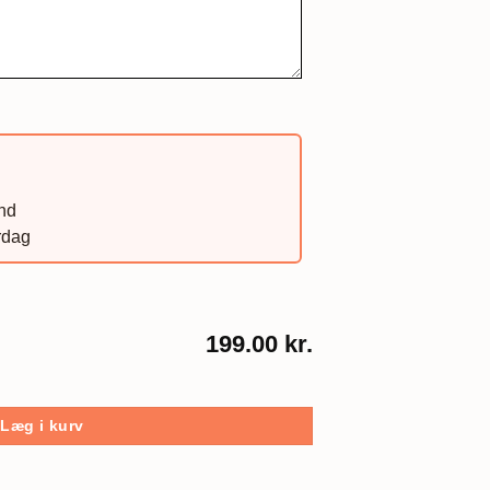
and
rdag
199.00 kr.
Læg i kurv