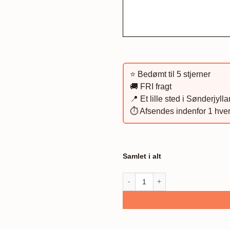
⭐️ Bedømt til 5 stjerner
🚚 FRI fragt
📍 Et lille sted i Sønderjyll
⏱️ Afsendes indenfor 1 hve
Samlet i alt
Dagmarkors-plakat, lilla antal