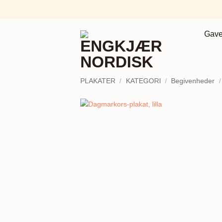
Fortsæt
til
indhold
Gave
PLAKATER
/
KATEGORI
/
Begivenheder
/