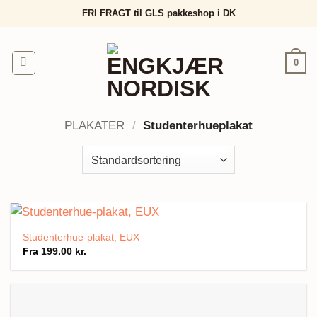
Fortsæt
FRI FRAGT til GLS pakkeshop i DK
til
indhold
0
PLAKATER
/
Studenterhueplakat
Studenterhue-plakat, EUX
Fra
199.00
kr.