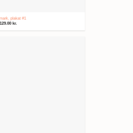
ark, plakat #1
129.00
kr.