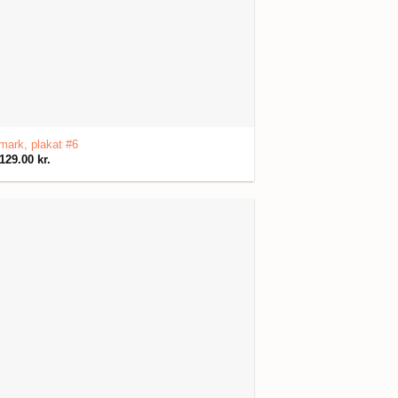
ark, plakat #6
129.00
kr.