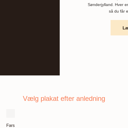
Sønderjylland. Hver en
så du får e
Læ
Vælg plakat efter anledning
Fars