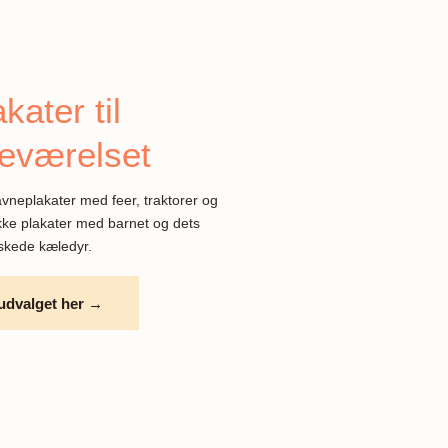
kater til
eværelset
navneplakater med feer, traktorer og
nikke plakater med barnet og dets
skede kæledyr.
udvalget her →