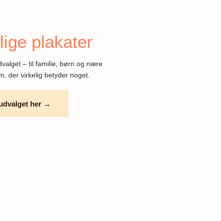
ige plakater
valget – til familie, børn og nære
em, der virkelig betyder noget.
udvalget her →