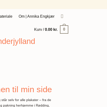
ateriale
Om | Annika Engkjær
0
Kurv /
0.00
kr.
nderjylland
n til min side
tår selv for alle plakater – fra de
nt og pakning herhjemme i Rødding,