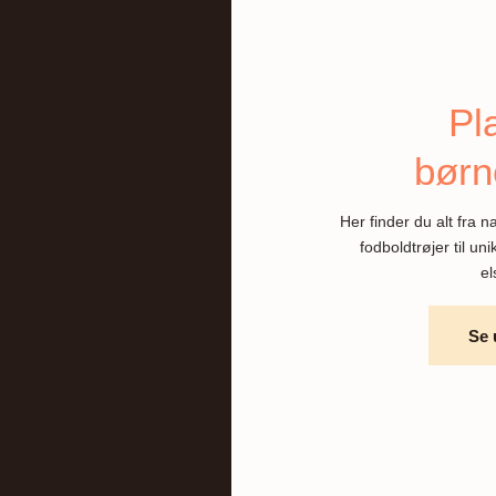
Pla
børn
Her finder du alt fra 
fodboldtrøjer til u
el
Se 