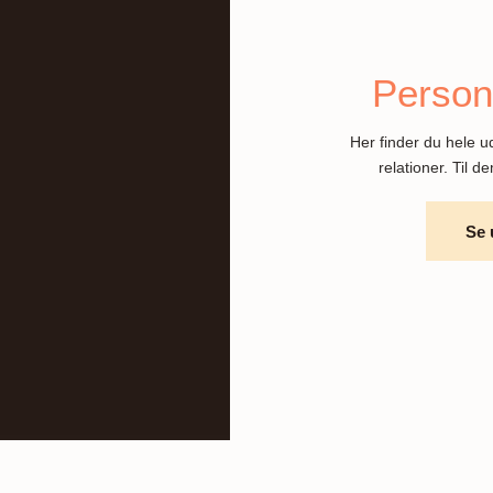
Personl
Her finder du hele ud
relationer. Til d
Se 