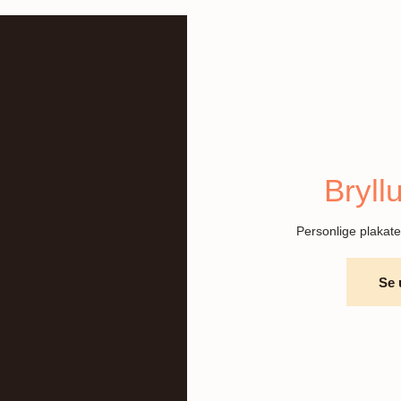
Bryll
Personlige plakater
Se 