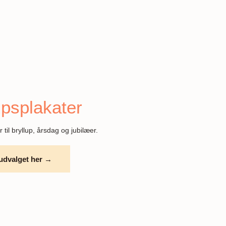
upsplakater
 til bryllup, årsdag og jubilæer.
udvalget her →