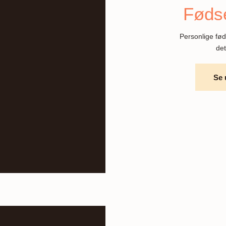
Fødse
Personlige fød
det
Se 