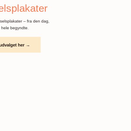
lsplakater
selsplakater – fra den dag,
 hele begyndte.
udvalget her →