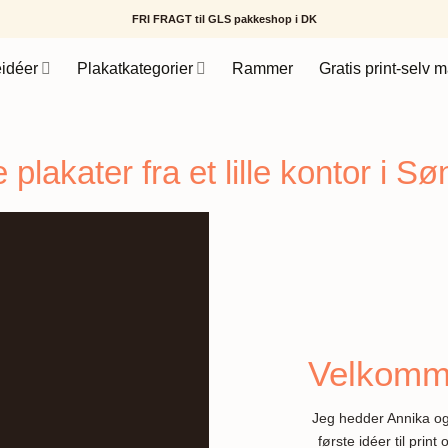
FRI FRAGT til GLS pakkeshop i DK
idéer
Plakatkategorier
Rammer
Gratis print-selv m
 plakater fra et lille kontor i Sø
Velkomme
Jeg hedder Annika og s
første idéer til pri