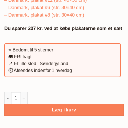
– Danmark, plakat #12 (str. 40×50 cm)
– Danmark, plakat #6 (str. 30×40 cm)
– Danmark, plakat #8 (str. 30×40 cm)
Du sparer 207 kr. ved at købe plakaterne som et sæt
⭐️ Bedømt til 5 stjerner
🚚 FRI fragt
📍 Et lille sted i Sønderjylland
⏱️ Afsendes indenfor 1 hverdag
Billedvæg, Danmark grøn antal
Læg i kurv