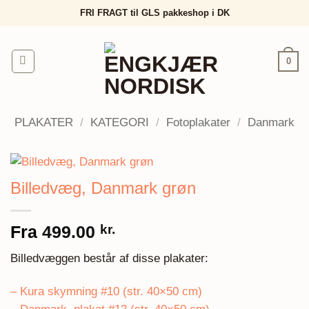
Fortsæt
FRI FRAGT til GLS pakkeshop i DK
til
indhold
0
PLAKATER
/
KATEGORI
/
Fotoplakater
/
Danmark
Billedvæg, Danmark grøn
Fra
499.00
kr.
Billedvæggen består af disse plakater:
– Kura skymning #10 (str. 40×50 cm)