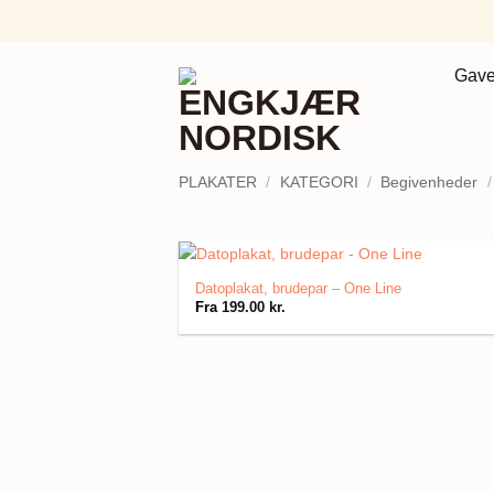
Fortsæt
til
indhold
Gave
PLAKATER
/
KATEGORI
/
Begivenheder
/
Datoplakat, brudepar – One Line
Fra
199.00
kr.