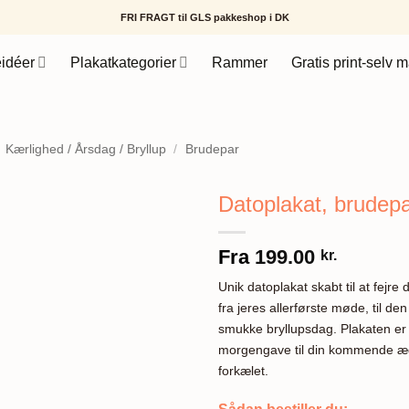
FRI FRAGT til GLS pakkeshop i DK
idéer
Plakatkategorier
Rammer
Gratis print-selv m
Kærlighed / Årsdag / Bryllup
/
Brudepar
Datoplakat, brudep
Fra
199.00
kr.
Unik datoplakat skabt til at fejre 
fra jeres allerførste møde, til den
smukke bryllupsdag. Plakaten er d
morgengave til din kommende ægt
forkælet.