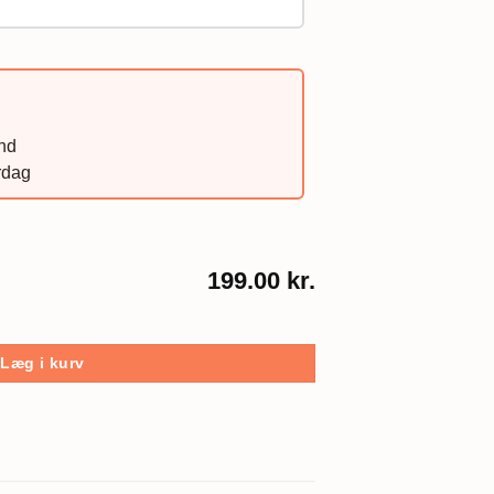
and
rdag
199.00 kr.
ntal
Læg i kurv