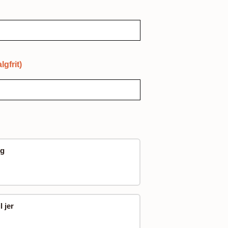
lgfrit)
ig
l jer