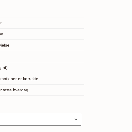
r
se
vielse
frit)
rmationer er korrekte
s næste hverdag