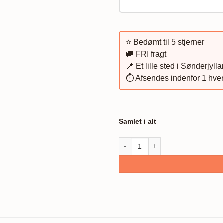
⭐️ Bedømt til 5 stjerner
🚚 FRI fragt
📍 Et lille sted i Sønderjyll
⏱️ Afsendes indenfor 1 hve
Samlet i alt
Datoplakat, brudepar - One Line a