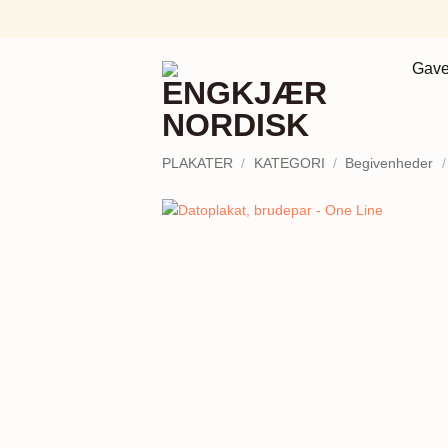
Fortsæt
til
indhold
Gave
PLAKATER
/
KATEGORI
/
Begivenheder
/