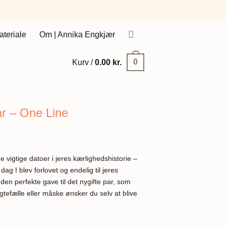
ateriale
Om | Annika Engkjær
0
Kurv /
0.00
kr.
ar – One Line
de vigtige datoer i jeres kærlighedshistorie –
 dag I blev forlovet og endelig til jeres
en perfekte gave til det nygifte par, som
efælle eller måske ønsker du selv at blive