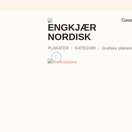
Fortsæt
til
indhold
Gave
PLAKATER
/
KATEGORI
/
Grafiske plakate