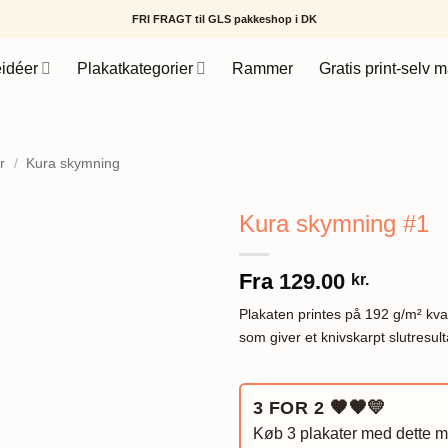
FRI FRAGT til GLS pakkeshop i DK
idéer
Plakatkategorier
Rammer
Gratis print-selv m
r
/
Kura skymning
Kura skymning #1
Fra
129.00
kr.
Plakaten printes på 192 g/m² kval
som giver et knivskarpt slutresult
3 FOR 2
🧡🧡💛
Køb 3 plakater med dette mæ