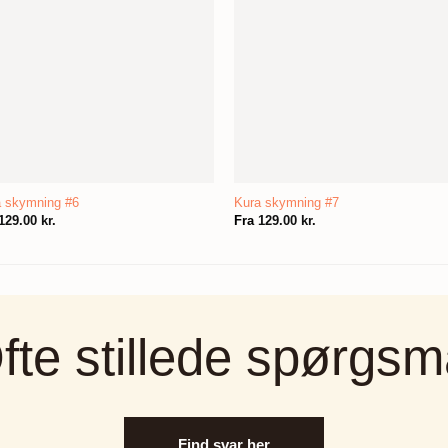
a skymning #6
Kura skymning #7
129.00
kr.
Fra
129.00
kr.
fte stillede spørgsm
Find svar her