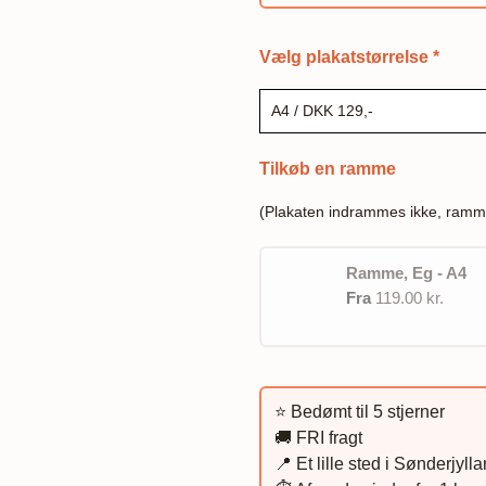
Vælg plakatstørrelse
*
Tilkøb en ramme
(Plakaten indrammes ikke, ramm
Ramme, Eg - A4
Fra
119.00 kr.
⭐️ Bedømt til 5 stjerner
🚚 FRI fragt
📍 Et lille sted i Sønderjyll