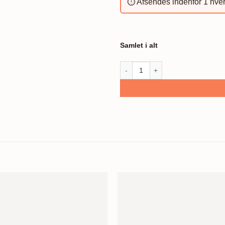
⏱️ Afsendes indenfor 1 hve
Samlet i alt
Kura skymning #1 antal