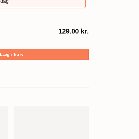
rdag
129.00 kr.
Læg i kurv