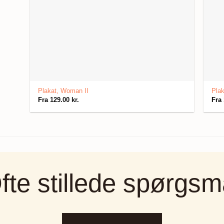
Plakat, Woman II
Plak
Fra
129.00
kr.
Fra
fte stillede spørgsm