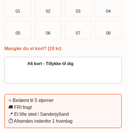
01
02
03
04
05
06
07
08
Mangler du et kort? (10 kr)
A6 kort - Tillykke til dig
⭐️ Bedømt til 5 stjerner
🚚 FRI fragt
📍 Et lille sted i Sønderjylland
⏱️ Afsendes indenfor 1 hverdag