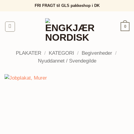
Fortsæt
FRI FRAGT til GLS pakkeshop i DK
til
indhold
0
PLAKATER
/
KATEGORI
/
Begivenheder
/
Nyuddannet / Svendegilde