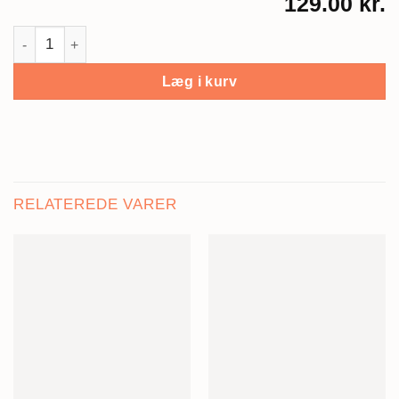
129.00 kr.
Walter / My Hipster Family antal
Læg i kurv
RELATEREDE VARER