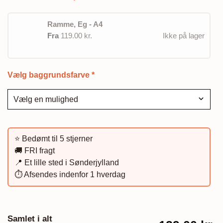
Ramme, Eg - A4
Fra
119.00 kr.
Ikke på lager
Vælg baggrundsfarve
*
⭐️ Bedømt til 5 stjerner
🚚 FRI fragt
📍 Et lille sted i Sønderjylland
⏱️ Afsendes indenfor 1 hverdag
Samlet i alt