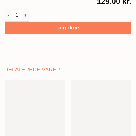
129.00 kr.
Sussi / My Hipster Family antal
Læg i kurv
RELATEREDE VARER