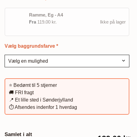
Ramme, Eg - A4
Fra
119.00 kr.
Ikke på lager
Vælg baggrundsfarve
*
⭐️ Bedømt til 5 stjerner
🚚 FRI fragt
📍 Et lille sted i Sønderjylland
⏱️ Afsendes indenfor 1 hverdag
Samlet i alt