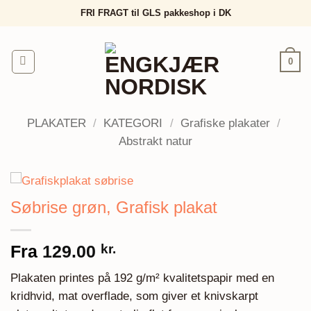
Fortsæt
FRI FRAGT til GLS pakkeshop i DK
til
indhold
0
PLAKATER
/
KATEGORI
/
Grafiske plakater
/
Abstrakt natur
Søbrise grøn, Grafisk plakat
Fra
129.00
kr.
Plakaten printes på 192 g/m² kvalitetspapir med en
kridhvid, mat overflade, som giver et knivskarpt