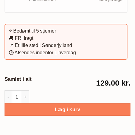
⭐️ Bedømt til 5 stjerner
🚚 FRI fragt
📍 Et lille sted i Sønderjylland
⏱️ Afsendes indenfor 1 hverdag
Samlet i alt
129.00 kr.
Søbrise grøn, Grafisk plakat antal
Læg i kurv