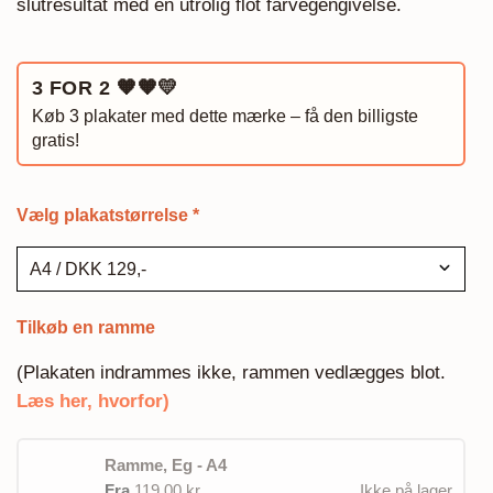
slutresultat med en utrolig flot farvegengivelse.
3 FOR 2
🧡🧡💛
Køb 3 plakater med dette mærke – få den billigste
gratis!
Vælg plakatstørrelse
*
Tilkøb en ramme
(Plakaten indrammes ikke, rammen vedlægges blot.
Læs her, hvorfor)
Ramme, Eg - A4
Fra
119.00 kr.
Ikke på lager