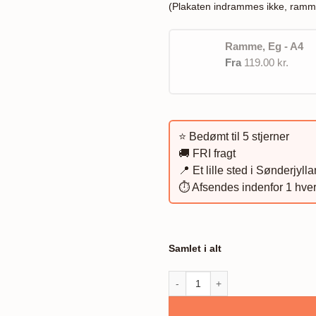
(Plakaten indrammes ikke, ramm
Ramme, Eg - A4
Fra
119.00 kr.
⭐️ Bedømt til 5 stjerner
🚚 FRI fragt
📍 Et lille sted i Sønderjyll
⏱️ Afsendes indenfor 1 hve
Samlet i alt
Skodborg Kirke, plakat antal