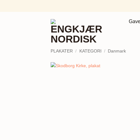
Fortsæt
til
indhold
Gave
PLAKATER
/
KATEGORI
/
Danmark