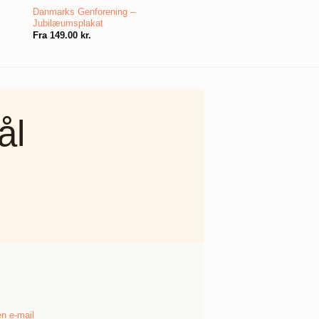
Danmarks Genforening –
Jubilæumsplakat
Fra
149.00
kr.
ål
n e-mail