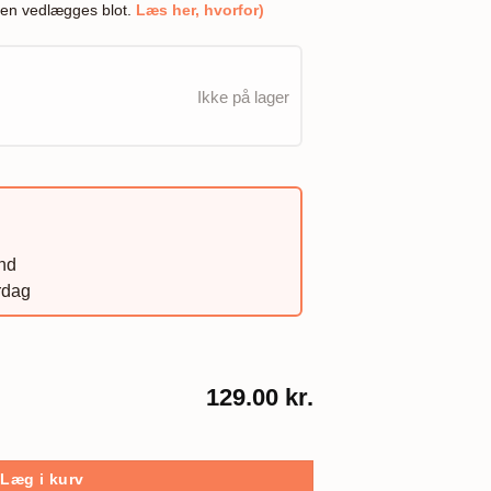
en vedlægges blot.
Læs her, hvorfor)
Ikke på lager
and
rdag
129.00 kr.
Læg i kurv