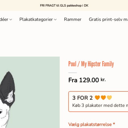
FRI FRAGT til GLS pakkeshop i DK
déer
Plakatkategorier
Rammer
Gratis print-selv m
Poul / My Hipster Family
Fra
129.00
kr.
3 FOR 2
Køb 3 plakater med dette mæ
Vælg plakatstørrelse
*