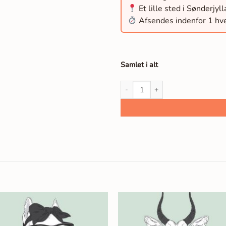
Et lille sted i Sønderjyl
Afsendes indenfor 1 hv
Samlet i alt
Poul / My Hipster Family antal