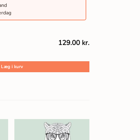
land
erdag
129.00 kr.
Læg i kurv