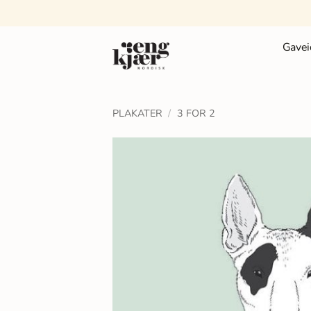
Fortsæt
til
indhold
Gavei
PLAKATER
/
3 FOR 2