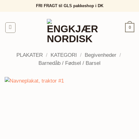
Fortsæt
FRI FRAGT til GLS pakkeshop i DK
til
indhold
0
PLAKATER
/
KATEGORI
/
Begivenheder
/
Barnedåb / Fødsel / Barsel