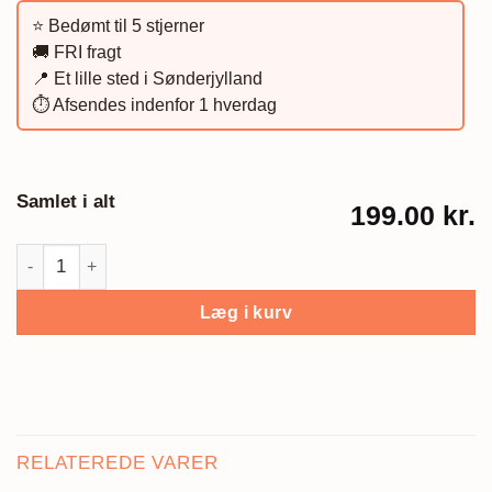
⭐️ Bedømt til 5 stjerner
🚚 FRI fragt
📍 Et lille sted i Sønderjylland
⏱️ Afsendes indenfor 1 hverdag
Samlet i alt
199.00 kr.
Navneplakat, traktor #1 antal
Læg i kurv
RELATEREDE VARER