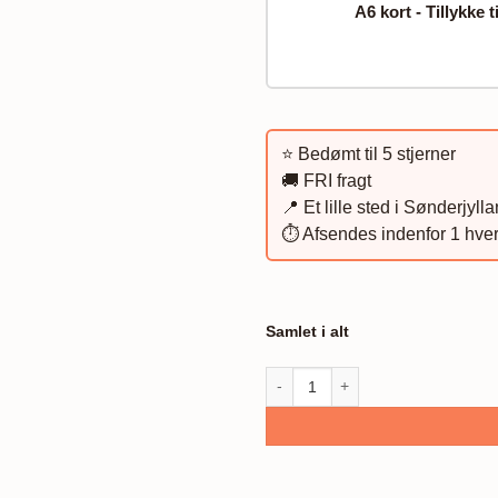
A6 kort - Tillykke t
⭐️ Bedømt til 5 stjerner
🚚 FRI fragt
📍 Et lille sted i Sønderjyll
⏱️ Afsendes indenfor 1 hve
Samlet i alt
Jobplakat, Sygeplejerske antal