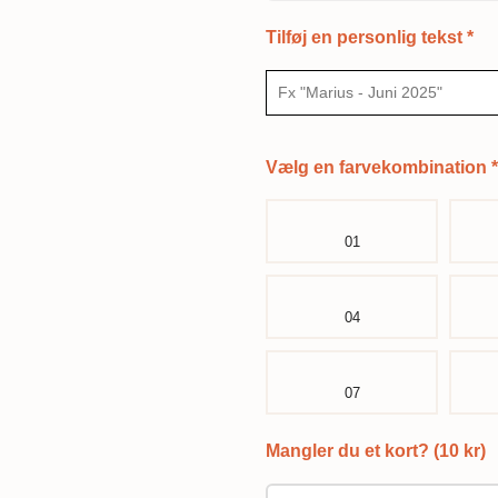
Tilføj en personlig tekst
*
Vælg en farvekombination
*
01
04
07
Mangler du et kort? (10 kr)