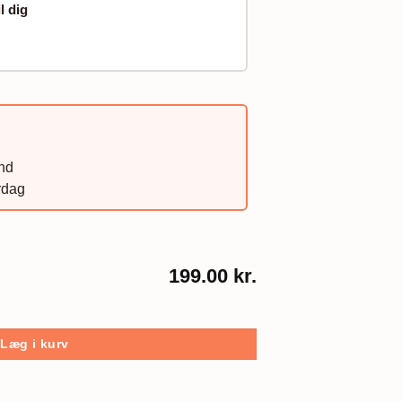
il dig
and
rdag
199.00 kr.
Læg i kurv