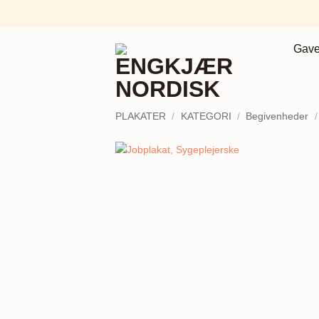
Fortsæt
til
indhold
Gave
PLAKATER
/
KATEGORI
/
Begivenheder
/