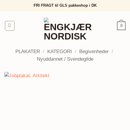
Fortsæt
FRI FRAGT til GLS pakkeshop i DK
til
indhold
0
PLAKATER
/
KATEGORI
/
Begivenheder
/
Nyuddannet / Svendegilde