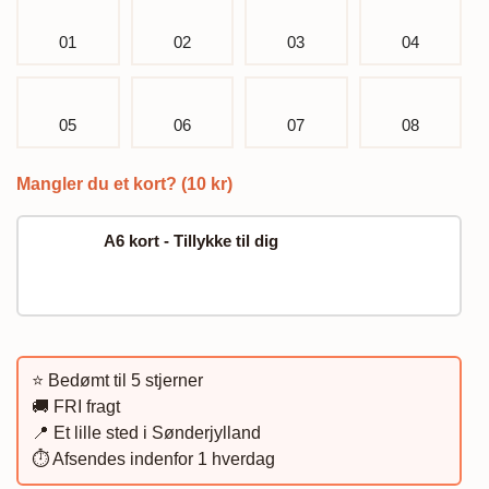
01
02
03
04
05
06
07
08
Mangler du et kort? (10 kr)
A6 kort - Tillykke til dig
⭐️ Bedømt til 5 stjerner
🚚 FRI fragt
📍 Et lille sted i Sønderjylland
⏱️ Afsendes indenfor 1 hverdag