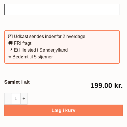
💌 Udkast sendes indenfor 2 hverdage
🚚 FRI fragt
📍 Et lille sted i Sønderjylland
⭐️ Bedømt til 5 stjerner
Samlet i alt
199.00 kr.
Unik Track-plakat, Design 05 antal
Læg i kurv