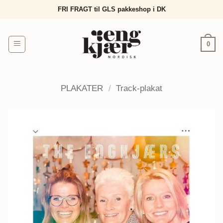
Fortsæt
FRI FRAGT til GLS pakkeshop i DK
til
indhold
0
PLAKATER
/
Track-plakat