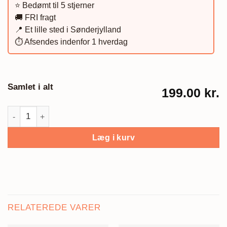
⭐️ Bedømt til 5 stjerner
🚚 FRI fragt
📍 Et lille sted i Sønderjylland
⏱️ Afsendes indenfor 1 hverdag
Samlet i alt
199.00 kr.
Træ-look plakat, sommerhuset antal
Læg i kurv
RELATEREDE VARER