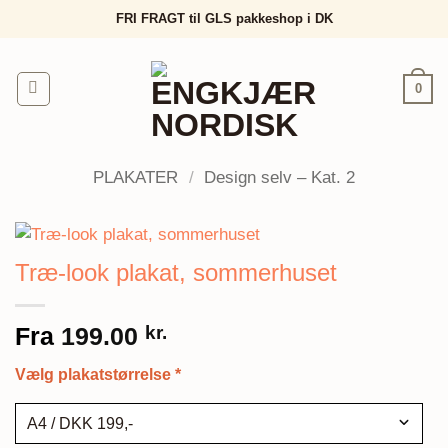
Fortsæt
FRI FRAGT til GLS pakkeshop i DK
til
indhold
0
PLAKATER
/
Design selv – Kat. 2
Træ-look plakat, sommerhuset
Fra
199.00
kr.
Vælg plakatstørrelse
*