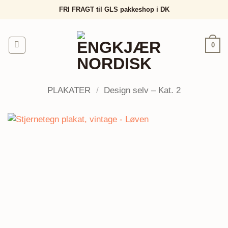
Fortsæt
FRI FRAGT til GLS pakkeshop i DK
til
indhold
0
PLAKATER
/
Design selv – Kat. 2