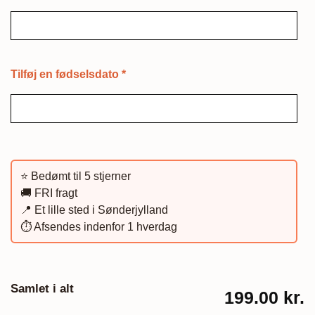
Tilføj en fødselsdato
*
⭐️ Bedømt til 5 stjerner
🚚 FRI fragt
📍 Et lille sted i Sønderjylland
⏱️ Afsendes indenfor 1 hverdag
Samlet i alt
199.00 kr.