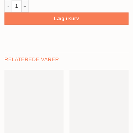
Stjernetegn plakat, vintage - Løven antal
Læg i kurv
RELATEREDE VARER