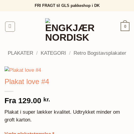
Fortsæt
FRI FRAGT til GLS pakkeshop i DK
til
indhold
0
PLAKATER
/
KATEGORI
/
Retro Bogstavsplakater
Plakat love #4
Fra
129.00
kr.
Plakat i super lækker kvalitet. Udtrykket minder om
groft karton.