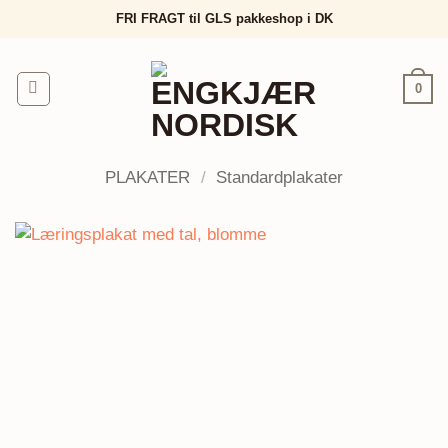
Fortsæt
FRI FRAGT til GLS pakkeshop i DK
til
indhold
0
PLAKATER
/
Standardplakater