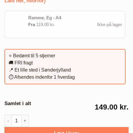
Læs her, hvorfor)
Ramme, Eg - A4
Fra
119.00 kr.
Ikke på lager
⭐️ Bedømt til 5 stjerner
🚚 FRI fragt
📍 Et lille sted i Sønderjylland
⏱️ Afsendes indenfor 1 hverdag
Samlet i alt
149.00 kr.
Læringsplakat med tal, blomme antal
Læg i kurv