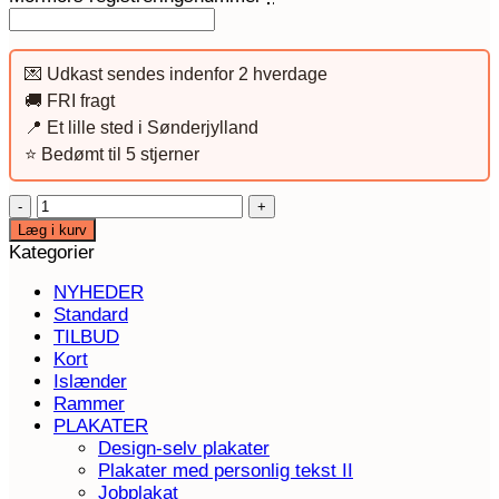
💌 Udkast sendes indenfor 2 hverdage
🚚 FRI fragt
📍 Et lille sted i Sønderjylland
⭐️ Bedømt til 5 stjerner
Islænder
stamtavle,
Læg i kurv
plakatsæt
Kategorier
rust
NYHEDER
antal
Standard
TILBUD
Kort
Islænder
Rammer
PLAKATER
Design-selv plakater
Plakater med personlig tekst II
Jobplakat