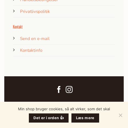
Privatlivspolitik
Kontakt
Send en e-mail
Kontaktinfo
Min shop bruger cookies, så alt virker, som det skal
Det er i orden 👍
Læs mere
© 2026
Engkjær Nordisk | Cvr 39577574