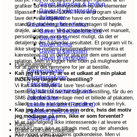
Gaver til årsdag & bryllup
grafiker ud fra bestillingssedlen og alle elementer
Gaver til valentinsdag
tilpasses hinanden 100%. Hvis et program skulle
Julegaver
lave det, ville objekterne have en forudbestemt
Gaveidéer efter relation
standard-placering, uden hensyntagen til højde,
Gaver til bedsteforældre
drøjde, alder m.v. Ved at opsætte motivet manuelt,
personliggøres motivet mest muligt, da det er
Gaver til far
detaljerne der fuldender resultatet. Et program vil fx.
Gaver til mor
ikke skelne mellem familiemedlemmer kontra et
Gaver til kæresten
kærestepar og vil derfor placere dem ens uanset
Gaver til veninden
relation. Men vi kigger hele tiden på mulighederne
Plakatkategorier
for at gøre det nemmere for jer at bestille.
Børneplakater
Kan jeg få lov til, at se et udkast af min plakat
Familieplakater
INDEN jeg lægger en bestilling?
Fotoplakater
Vi kan ikke tilbyde at lave ’test-udkast’ inden
Plakater til sommerhuset
bestilling. Når du har har lagt en bestilling, får du en
Jobplakater
SMS indenfor 5 hverdage med et billede af plakaten,
Lokale plakater (Rødding)
således at du kan tjekke, om alt er ok inden tryk.
Kan jeg blot annullere min ordre, hvis det motiv
Plakater med vinger
jeg modtager på sms, ikke er som forventet?
Stjernetegn
Vi er selvfølgelig ikke interesserede i at levere et
Rammer
produkt man ikke er tilfreds med, og der afsendes
Gratis print-selv materiale
ikke noget uden kundens godkendelse. Men vi
Om | Annika Engkjær