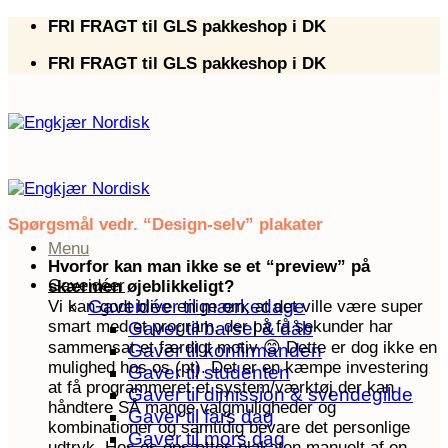
Fortsæt
FRI FRAGT til GLS pakkeshop i DK
til
FRI FRAGT til GLS pakkeshop i DK
indhold
Spørgsmål vedr. “Design-selv” plakater
Menu
Hvorfor kan man ikke se et “preview” på
Gaveidéer
skærmen øjeblikkeligt?
Gaveidéer til mærkedage
Vi kan godt blive enige om, at det ville være super
smart med et program, der på få sekunder har
Gaver til barsel & dåb
sammensat et færdigt motiv 😊 Dette er dog ikke en
Gaver til konfirmanden
mulighed hos os (pt). Det er en kæmpe investering
Gaver til studenten
at få programmeret et system/værktøj der kan
Gaver til dimission & svendegilde
håndtere SÅ mange valgmuligheder og
Gaver til fars dag
kombinationer og samtidig bevare det personlige
Gaver til mors dag
udtryk. Hos os opsættes plakaten manuelt af en