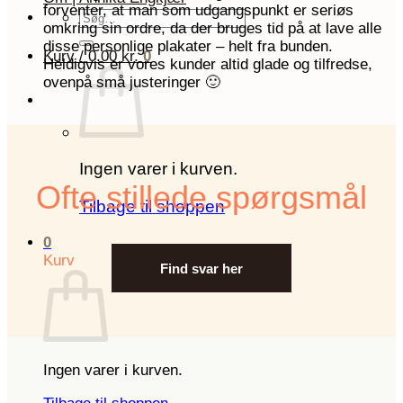
forventer, at man som udgangspunkt er seriøs
Søg
omkring sin ordre, da der bruges tid på at lave alle
efter:
disse personlige plakater – helt fra bunden.
Kurv /
0.00
kr.
0
Heldigvis er vores kunder altid glade og tilfredse,
ovenpå små justeringer 🙂
Ingen varer i kurven.
Ofte stillede spørgsmål
Tilbage til shoppen
0
Kurv
Find svar her
Ingen varer i kurven.